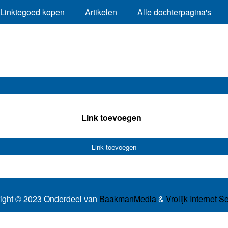
Linktegoed kopen
Artikelen
Alle dochterpagina's
Link toevoegen
Link toevoegen
ight © 2023 Onderdeel van
BaakmanMedia
&
Vrolijk Internet S